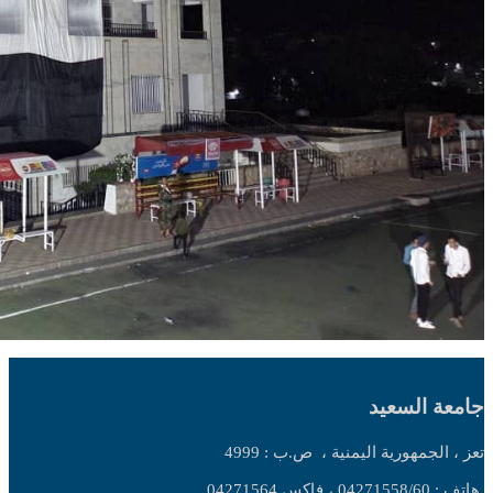
جامعة السعيد
تعز ، الجمهورية اليمنية ،
ص.ب : 4999
هاتف : 04271558/60 ، فاكس 04271564