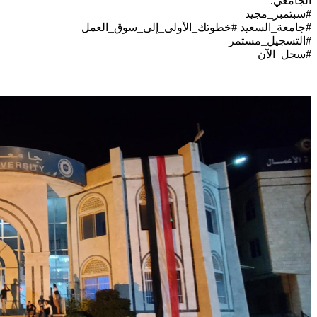
الجامعي.
#سبتمبر_مجيد
#جامعة_السعيد #خطوتك_الأولى_إلى_سوق_العمل
#التسجيل_مستمر
#سجل_الآن