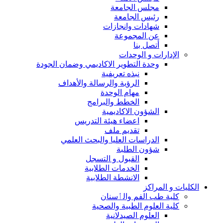
مجلس الجامعة
رئيس الجامعة
شهادات وانجازات
عن المجموعة
أتصل بنا
الإدارات و الوحدات
وحدة التطوير الاكاديمي وضمان الجودة
نبذه تعريفية
الرؤية والرسالة والأهداف
مهام الوحدة
الخطط والبرامج
الشؤون الاكاديمية
اعضاء هيئة التدريس
تقديم ملف
الدراسات العليا والبحث العلمي
شؤون الطلبة
القبول و التسجل
الخدمات الطلابية
الانشطة الطلابية
الكليات و المراكز
كلية طب الفم والٲسنان
كلية العلوم الطبية والصحية
العلوم الصيدلانية