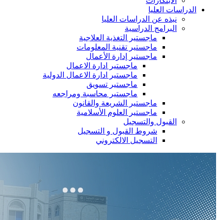
الابتكارات
الدراسات العليا
نبذه عن الدراسات العليا
البرامج الدراسية
ماجستير التغذية العلاجية
ماجستير تقنية المعلومات
ماجستير إدارة الأعمال
ماجستير ادارة الاعمال
ماجستير ادارة الاعمال الدولية
ماجستير تسويق
ماجستير محاسبة ومراجعه
ماجستير الشريعة والقانون
ماجستير العلوم الأسلامية
القبول والتسجيل
شروط القبول و التسجيل
التسجيل الالكتروني