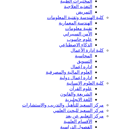
المختبرات الطبية
التغذيه العلاجية
التمريض
كلية الهندسة وتقنية المعلومات
الهندسة المعمارية
تقنية معلومات
الأمن السيبراني
علوم حاسوب
الذكاء الاصطناعي
كلية إدارة الأعمال
المحاسبة
التسويق
اداره اعمال
العلوم المالية والمصرفية
اداره اعمال دولية
كلية العلوم الإنسانية
علوم القرآن
الشريعة والقانون
اللغة الإنجليزية
مركز السعيد للتأهيل والتدريب والاستشارات
مركز السعيد للبحث العلمي
مركز التعليم عن بعد
الأقسام العلمية
الفصول الدراسية