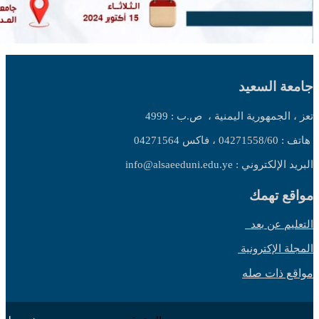
جامعة السعيد
تعز ، الجمهورية اليمنية ،
ص.ب : 4999
هاتف : 04271558/60 ، فاكس 04271564
البريد الإلكتروني : info@alsaeeduni.edu.ye
مواقع تهمك
التعليم عن بعد
المجلة الإكترونية
مواقع ذات صله