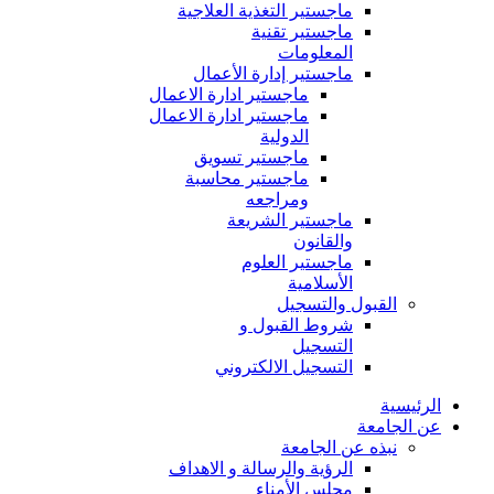
ماجستير التغذية العلاجية
ماجستير تقنية
المعلومات
ماجستير إدارة الأعمال
ماجستير ادارة الاعمال
ماجستير ادارة الاعمال
الدولية
ماجستير تسويق
ماجستير محاسبة
ومراجعه
ماجستير الشريعة
والقانون
ماجستير العلوم
الأسلامية
القبول والتسجيل
شروط القبول و
التسجيل
التسجيل الالكتروني
الرئيسية
عن الجامعة
نبذه عن الجامعة
الرؤية والرسالة و الاهداف
مجلس الأمناء