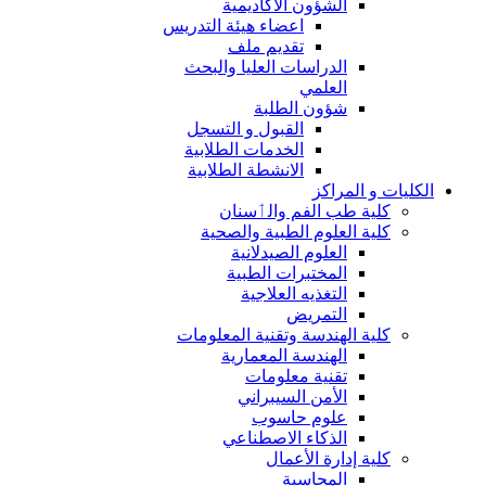
الشؤون الاكاديمية
اعضاء هيئة التدريس
تقديم ملف
الدراسات العليا والبحث
العلمي
شؤون الطلبة
القبول و التسجل
الخدمات الطلابية
الانشطة الطلابية
الكليات و المراكز
كلية طب الفم والٲسنان
كلية العلوم الطبية والصحية
العلوم الصيدلانية
المختبرات الطبية
التغذيه العلاجية
التمريض
كلية الهندسة وتقنية المعلومات
الهندسة المعمارية
تقنية معلومات
الأمن السيبراني
علوم حاسوب
الذكاء الاصطناعي
كلية إدارة الأعمال
المحاسبة