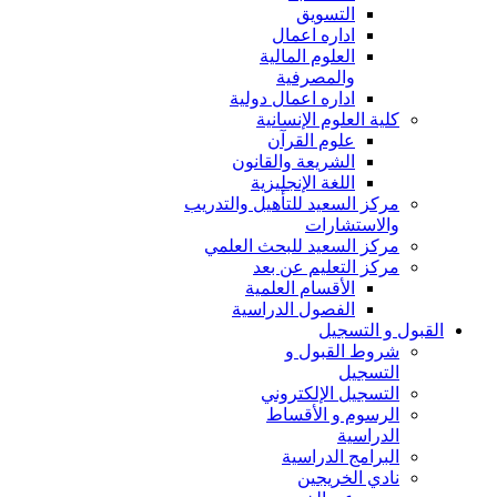
التسويق
اداره اعمال
العلوم المالية
والمصرفية
اداره اعمال دولية
كلية العلوم الإنسانية
علوم القرآن
الشريعة والقانون
اللغة الإنجليزية
مركز السعيد للتأهيل والتدريب
والاستشارات
مركز السعيد للبحث العلمي
مركز التعليم عن بعد
الأقسام العلمية
الفصول الدراسية
القبول و التسجيل
شروط القبول و
التسجيل
التسجيل الإلكتروني
الرسوم و الأقساط
الدراسية
البرامج الدراسية
نادي الخريجين